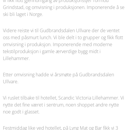
vi fikk flott gjennomgang av produksjonssjef Tormod
Grindstad, og omvisning i produksjonen. Imponerende å se
ski bli laget i Norge.
Videre reiste vi til Gudbrandsdalen Ullvare der de ventet
oss med påsmurt lunch. Vi ble delt i to grupper og fikk flott
omvisning i produksjon. Imponerende med moderne
tekstilproduksjon i gamle ærverdige bygg midt i
Lillehammer.
Etter omvisning hadde vi årsmøte på Gudbrandsdalen
Ullvare.
Vi ruslet tilbake til hotellet, Scandic Victoria Lillehammer. Vi
nytte det fine været i sentrum, noen shoppet andre nytte
noe godt i glasset.
Festmiddag like ved hotellet, på Lyng Mat og Bar fikk vi 3