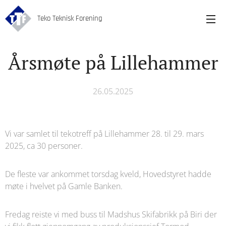
Teko Teknisk Forening
Årsmøte på Lillehammer
26.05.2025
Vi var samlet til tekotreff på Lillehammer 28. til 29. mars
2025, ca 30 personer.
De fleste var ankommet torsdag kveld, Hovedstyret hadde
møte i hvelvet på Gamle Banken.
Fredag reiste vi med buss til Madshus Skifabrikk på Biri der