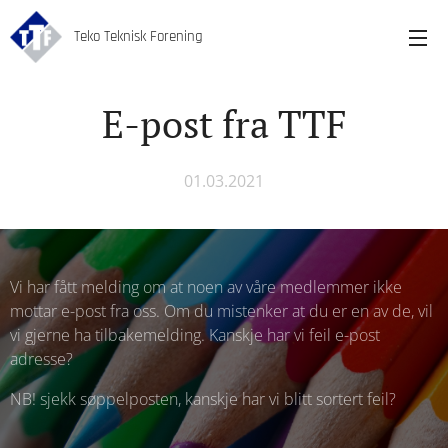
Teko Teknisk Forening
E-post fra TTF
01.03.2021
Vi har fått melding om at noen av våre medlemmer ikke
mottar e-post fra oss. Om du mistenker at du er en av de, vil
vi gjerne ha tilbakemelding. Kanskje har vi feil e-post
adresse?
NB! sjekk søppelposten, kanskje har vi blitt sortert feil?