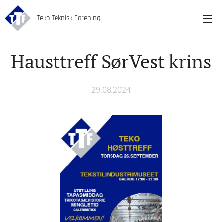
Teko Teknisk Forening
Hausttreff SørVest krins
29.08.2024