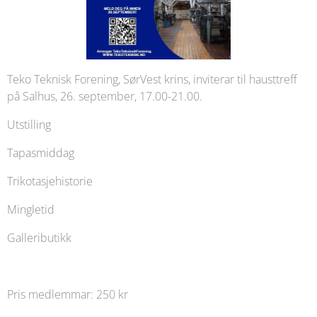
Teko Teknisk Forening, SørVest krins, inviterar til hausttreff
på Salhus, 26. september, 17.00-21.00.
Utstilling
Tapasmiddag
Trikotasjehistorie
Mingletid
Galleributikk
Pris medlemmar: 250 kr