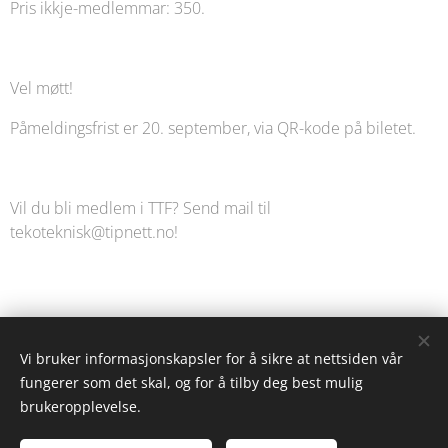
Pris ikkje-medlemmar: 350.
Vel møtt!
Påmeldingsfrist er 20. september, via QR-kode på biletet.
Vil du bli medlem i TTF? Send mail til
tekoteknisk@tipnett.no!
Share
Vi bruker informasjonskapsler for å sikre at nettsiden vår
fungerer som det skal, og for å tilby deg best mulig
brukeropplevelse.