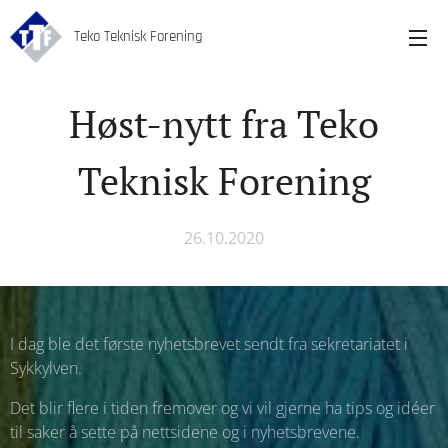
Teko Teknisk Forening
Høst-nytt fra Teko
Teknisk Forening
26.10.2020
I dag ble det første nyhetsbrevet sendt fra sekretariatet i
Sykkylven.
Det blir flere i tiden fremover og vi vil gjerne ha tips og idéer
til saker å sette på nettsidene og i nyhetsbrevene.