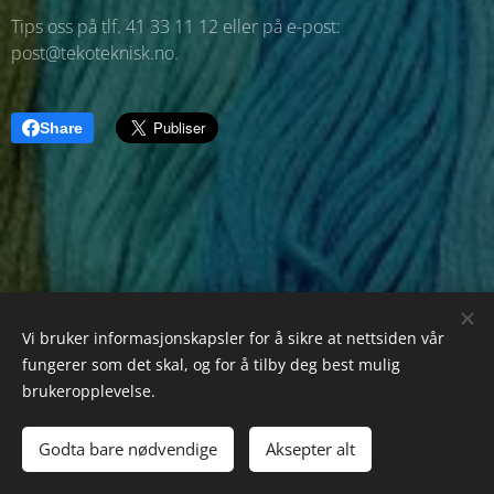
Tips oss på tlf. 41 33 11 12 eller på e-post:
post@tekoteknisk.no.
Share
Vi bruker informasjonskapsler for å sikre at nettsiden vår
fungerer som det skal, og for å tilby deg best mulig
brukeropplevelse.
Godta bare nødvendige
Aksepter alt
Drevet av
Webnode
Informasjonskapsler