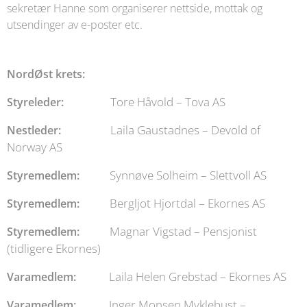
sekretær Hanne som organiserer nettside, mottak og
utsendinger av e-poster etc.
NordØst krets:
Tore Håvold – Tova AS
Styreleder:
Laila Gaustadnes – Devold of
Nestleder:
Norway AS
Synnøve Solheim – Slettvoll AS
Styremedlem:
Bergljot Hjortdal – Ekornes AS
Styremedlem:
Magnar Vigstad – Pensjonist
Styremedlem:
(tidligere Ekornes)
Laila Helen Grebstad – Ekornes AS
Varamedlem:
Inger Monsen Myklebust –
Varamedlem: