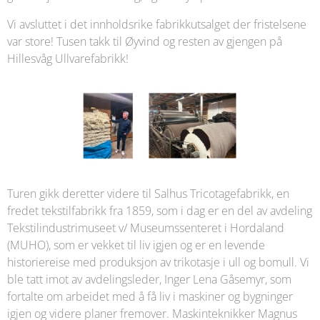
Vi avsluttet i det innholdsrike fabrikkutsalget der fristelsene
var store! Tusen takk til Øyvind og resten av gjengen på
Hillesvåg Ullvarefabrikk!
Turen gikk deretter videre til Salhus Tricotagefabrikk, en
fredet tekstilfabrikk fra 1859, som i dag er en del av avdeling
Tekstilindustrimuseet v/ Museumssenteret i Hordaland
(MUHO), som er vekket til liv igjen og er en levende
historiereise med produksjon av trikotasje i ull og bomull. Vi
ble tatt imot av avdelingsleder, Inger Lena Gåsemyr, som
fortalte om arbeidet med å få liv i maskiner og bygninger
igjen og videre planer fremover. Maskinteknikker Magnus