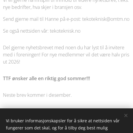
nye bedrifter, hva skjer i bransjen osv.
Send gjerne mail til Hanne på e-post: tekoteknisk@omtm.no
Se også nettsiden vår: tekoteknisk.no
Del gjerne nyhetsbrevet med noen du har lyst til å invitere
med i foreningen! For nye medlemmer vil det være halv pris
ut 2026!
TTF ønsker alle en riktig god sommer!!!
Neste brev kommer i desember.
Share
Vi bruker informasjonskapsler for å sikre at nettsiden vår
fungerer som det skal, og for å tilby deg best mulig