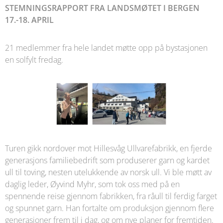
STEMNINGSRAPPORT FRA LANDSMØTET I BERGEN
17.-18. APRIL
21 medlemmer fra hele landet møtte opp på bystasjonen
en solfylt fredag.
Turen gikk nordover mot Hillesvåg Ullvarefabrikk, en fjerde
generasjons familiebedrift som produserer garn og kardet
ull til toving, nesten utelukkende av norsk ull. Vi ble møtt av
daglig leder, Øyvind Myhr, som tok oss med på en
spennende reise gjennom fabrikken, fra råull til ferdig farget
og spunnet garn. Han fortalte om produksjon gjennom flere
generasjoner frem til i dag, og om nye planer for fremtiden.