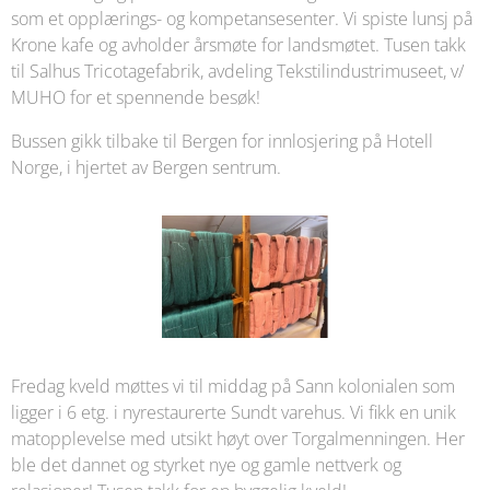
som et opplærings- og kompetansesenter. Vi spiste lunsj på
Krone kafe og avholder årsmøte for landsmøtet. Tusen takk
til Salhus Tricotagefabrik, avdeling Tekstilindustrimuseet, v/
MUHO for et spennende besøk!
Bussen gikk tilbake til Bergen for innlosjering på Hotell
Norge, i hjertet av Bergen sentrum.
Fredag kveld møttes vi til middag på Sann kolonialen som
ligger i 6 etg. i nyrestaurerte Sundt varehus. Vi fikk en unik
matopplevelse med utsikt høyt over Torgalmenningen. Her
ble det dannet og styrket nye og gamle nettverk og