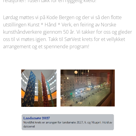
relasjoner! Tusen takk for en hyggelig kveld!
Lørdag møttes vi på Kode Bergen og der vi så den flotte
utstillingen Kunst * Hånd * Verk, en feiring av Norske
kunsthåndverkere gjennom 50 år. Vi takker for oss og gleder
oss til vi møtes igjen. Takk til SørVest krets for et vellykket
arrangement og et spennende program!