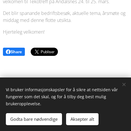
velkomen til Tekotreff på Åndalsnes 24. til 25. mars.
Det blir spanande bedriftsbesøk, aktuelle tema, årsmøte og
middag med denne flotte utsikta.
Hjerteleg velkomen!
Share
Vi bruker informasjonskapsler for å sikre at nettsiden vår
fungerer som det skal, og for å tilby deg best mulig
brukeropplevelse.
Godta bare nødvendige
Aksepter alt
Drevet av
Webnode
Informasjonskapsler